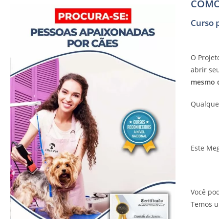
COMO
Curso 
O Projet
abrir se
mesmo q
Qualquer
Este Me
Você po
Temos u