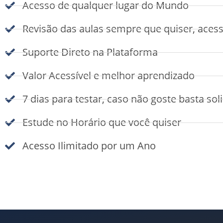
Acesso de qualquer lugar do Mundo
Revisão das aulas sempre que quiser, aces
Suporte Direto na Plataforma
Valor Acessível e melhor aprendizado
7 dias para testar, caso não goste basta s
Estude no Horário que você quiser
Acesso Ilimitado por um Ano