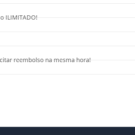
so ILIMITADO!
olicitar reembolso na mesma hora!