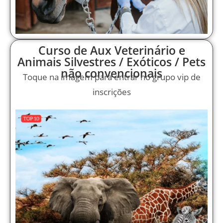
Curso de Aux Veterinário e
Animais Silvestres / Exóticos / Pets
não convencionais
Toque na imagem para entrar no grupo vip de
inscrições