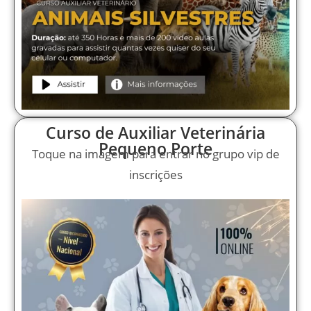
Curso de Auxiliar Veterinária
Pequeno Porte
Toque na imagem para entrar no grupo vip de
inscrições